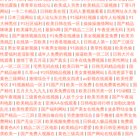
情侣露脸
|
青青草在线论坛
|
欧美成人另类
|
欧美精品三级视频
|
丁香5月
网站
|
一卡二卡精品
|
日韩欧美在现
|
无码人妻视频看看
|
四虎网址永久海
外
|
日本三级网站
|
成人论坛东京热
|
91福利社视频
|
成年人短视频
|
91
大神黑丝
|
91社区福利
|
欧美日韩在线一区
|
操操操激情网站
|
国产精品
咪咪爰
|
欧美爆乳乱伦
|
最新h网
|
国产精品二三区
|
午夜亚洲无码
|
无码
网址
|
国产激情视频在线
|
91免费在线播放
|
美女视频黄是免费
|
欧美另
类残忍
|
在线第一页欧美
|
91香蕉视频成人
|
日韩成人第一
|
国产三级豆
花
|
男女草逼射视频
|
午夜男女啪啪
|
91插插久
|
青草性视频
|
欧美色偷
|
性爱福利老湿影视
|
成年人免费的视频
|
操逼欧美一区二区
|
日韩大片在
线观看
|
激情丁香五月花
|
国产真实
|
日本在线免费视频
|
欧美性网址
|
成
人一区二区三区
|
宅男无码在线
|
欧美日韩艹逼
|
日韩无码精品电影
|
国
产精品秘果
|
久草cn
|
91抖阴精品视频
|
美女黄视频网站
|
高清资源下载
|
黄色三级网站
|
激情综合干
|
乱伦熟女四虎
|
av影视在线观看
|
欧美性爱
专区
|
91视频精品一区
|
91国产片
|
欧美一区免费
|
在线免费黄色网址
|
国
产精伦
|
五月天九九九九
|
欧美免费在线
|
欧美日韩另类一区
|
91绿帽
|
三
级午夜视频
|
三级黄色在线视频
|
人妖干少女
|
欧美另类黄
|
国产午夜福
利电影
|
欧美精品美女
|
亚洲AA在线观看
|
日韩电影排行榜
|
加勒比激情
乱伦
|
欧美性爱四区
|
国产福利网站
|
国产美女在线免费
|
波多野结全集
|
国产精品一二三四
|
亚洲自偷自拍
|
另类激情综合
|
操干撸射
|
成年男女免
费网站
|
国产无业三区
|
欧美视频免费在线
|
日韩成人极品视频
|
免费观
看黄色A片
|
精品二区三区电影
|
欧美精品91爱爱
|
欧美日韩亚洲电影
|
另
类欧美一
|
国产免费人视频在
|
黄色三级高清
|
国产网站在线观看
|
国内