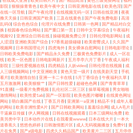
|
在线成人亚洲
|
欧美日韩片片
|
国产精品高清
|
黄色三级免费网址
|
福利
影院
|
狠狠操青青色
|
欧美午夜中文
|
日韩亚洲电影在线
|
欧美色淫
|
国产
在线一区导航
|
国产午夜伦理
|
在线视频无码一区
|
日韩在线亚洲
|
夜夜
撸天天操
|
日韩亚洲国产欧美
|
三及在线黄色
|
国产午夜免费电影
|
高清
乱码0
|
综合色色综合
|
伦理片在线免费
|
日韩第一色网
|
国产精品对白交
换
|
校园春色综合网站
|
国产重口第一页
|
日韩中文字幕综合
|
午夜福利
视频92
|
亚洲综合日韩在线
|
操碰视频免费公开
|
日韩伦理电影网站
|
成
人涩涩
|
亚洲欧美国产综合
|
97香蕉超级碰碰
|
欧美密臀戍人
|
久久国产
视频网
|
日本韩国理论片
|
四虎海外
|
美女裸体自慰网站
|
日韩电影理论
|
日韩欧美免费电影
|
国产精品永久免费
|
三极黄色免费影片
|
成人一区在
线
|
欧美一区色图
|
日韩电影网新片
|
五月亭亭六月丁香
|
午夜成人福利
影院
|
三级性爱视频在线
|
四虎精品
|
人妖video
|
日韩伦理在线视频
|
成
人三级视频网站
|
中文亚洲欧美
|
黄色天堂一级片
|
在线美剧天堂
|
手机
看片
|
欧美激情自拍
|
亚洲一卡二卡在线
|
5月丁香综合
|
午夜福利久草
|
五月激激网
|
欧美狠狠艹
|
国产日韩性爱
|
超碰色色网
|
国产青青草草
|
91直播
|
一级看片免费视频
|
乱伦社区二区三区
|
操草莓视频
|
男女啪啪
激情网站
|
欧美性爱1ab
|
国产一区影院
|
欧美色图片嘟嘟
|
在线黄色网址
网站
|
萌白酱国产在线
|
丁香五月香
|
亚洲第一a亚洲
|
精品不卡
|
成年人看
的网站
|
欧美非洲性爱A片
|
国产日韩欧美网站
|
羞羞综合网
|
成人A毛片
|
干逼麻豆传媒
|
伊人网视频
|
日韩在线视频观看
|
日本三级网站免费
|
欧
美另类中字
|
日本动作片在线
|
在我看黄wwww
|
日本在线大片
|
一本大
道香蕉久
|
悠悠色婷婷
|
日韩激情图片区
|
成人无码视频播放
|
免费91
|
黄
片在免男
|
国产a级电影
|
四虎久久精品国产
|
欧美黄片二三区
|
五月停停