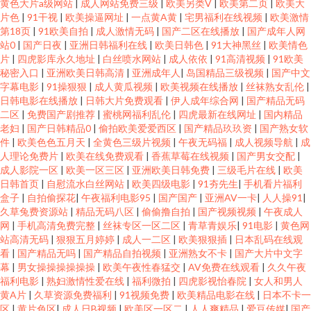
黄色大片a级网站
|
成人网站免费三级
|
欧美另类V
|
欧美第二页
|
欧美大
片色
|
91干视
|
欧美操逼网址
|
一点黄A黄
|
宅男福利在线视频
|
欧美激情
第18页
|
91欧美自拍
|
成人激情无码
|
国产二区在线播放
|
国产成年人网
站0
|
国产日夜
|
亚洲日韩福利在线
|
欧美日韩色
|
91大神黑丝
|
欧美情色
片
|
四虎影库永久地址
|
白丝喷水网站
|
成人依依
|
91高清视频
|
91欧美
秘密入口
|
亚洲欧美日韩高清
|
亚洲成年人
|
岛国精品三级视频
|
国产中文
字幕电影
|
91操狠狠
|
成人黄瓜视频
|
欧美视频在线播放
|
丝袜熟女乱伦
|
日韩电影在线播放
|
日韩大片免费观看
|
伊人成年综合网
|
国产精品无码
二区
|
免费国产剧推荐
|
蜜桃网福利乱伦
|
四虎最新在线网址
|
国内精品
老妇
|
国产日韩精品0
|
偷拍欧美爱爱西区
|
国产精品玖玖资
|
国产熟女软
件
|
欧美色色五月天
|
全黄色三级片视频
|
午夜无码福
|
成人视频导航
|
成
人理论免费片
|
欧美在线免费观看
|
香蕉草莓在线视频
|
国产男女交配
|
成人影院一区
|
欧美一区三区
|
亚洲欧美日韩免费
|
三级毛片在线
|
欧美
日韩首页
|
自慰流水白丝网站
|
欧美四级电影
|
91夯先生
|
手机看片福利
盒子
|
自拍偷探花
|
午夜福利电影95
|
国产国产
|
亚洲AV一卡
|
人人操91
|
久草兔费资源站
|
精品无码八区
|
偷偷撸自拍
|
国产视频视频
|
午夜成人
网
|
手机高清免费完整
|
丝袜专区一区二区
|
青草青娱乐
|
91电影
|
黄色网
站高清无码
|
狠狠五月婷婷
|
成人一二区
|
欧美狠狠插
|
日本乱码在线观
看
|
国产精品无吗
|
国产精品自拍视频
|
亚洲熟女不卡
|
国产大片中文字
幕
|
男女操操操操操操
|
欧美午夜性春猛交
|
AV免费在线观看
|
久久午夜
福利电影
|
熟妇激情性爱在线
|
福利微拍
|
四虎影视怡春院
|
女人和男人
黄A片
|
久草资源免费福利
|
91视频免费
|
欧美精品电影在线
|
日本不卡一
区
|
黄片色区
|
成人日B视频
|
欧美区一区二
|
人人爽精品
|
爱豆传媒
|
国产