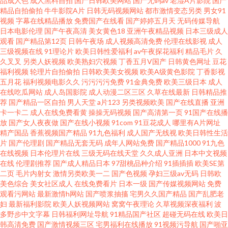
品成人色
成人黑料自拍
国产日韩欧美网站
国产无码av
老湿A片影院
国产
精品自拍偷拍
牛牛影院A片
日韩无码视频网站
都市激情变态另类
男女91
视频
字幕在线精品播放
免费国产在线看
国产婷婷五月天
无码传媒导航
五月天婷婷福利 91传媒在线观看 色情福利导航 91网站在线观看呢 九九国产
日本电影伦理
国产午夜高清
美女黄色18
亚洲午夜精品视频
日本三级成人
观看
国产精品第12页
日韩午夜场
成人视频高清免费
伦理在线影视
成人
先锋影音麻豆 91网站直接看 久久亚州视频 伊人在线香蕉久9 AV丁香七月美
三级视频在线
91理论片
欧美日韩性爱福利
av午夜探花福利
精品毛片
久
久叉叉
另类人妖视频
欧美熟妇穴视频
丁香五月V国产
日韩黄色网址
豆花
福利视频
轮理片自拍偷拍
日韩欧美美女视频
欧美A级黄色影院
丁香影视
国 四虎精品国产地址99 啊v网址 亚洲在看97 91社区 国产91av在线观看 传媒
五月花
福利视频电影久久
污污污污免费
91金典免费
欧美三级日本
成人
在线吃瓜网站
成人岛国影院
成人动漫二区三区
久草在线最新
日韩精品推
福利导航 日韩AV一 91精品国产99久久 国产91系列在线播放 亚洲狼人综合社
荐
国产精品一区自拍
男人天堂
a片123
另类视频欧美
国产在线直播
亚洲
卡一卡二
成人在线免费看黄
操操无码视频
国产高清第一页
91国产在线播
放
国产女人夜夜做
国产在线小视频
91com
91豆花成人
哪里有A片网址
区 AY视频资源在线 欧卅综合视频 91夫妻交换论坛 福利看片网av 日韩美女电
精产国品
香蕉视频国产精品
91九色福利
成人国产无线视
欧美日韩性生活
片
国产伦理剧
国产精品无套无码
成年人网站免费
国产精品1000
91九色
影 91人人蜜桃网 极品91福利 午夜福利在线你懂 91小骚逼 久久大香蕉 91后
在线视频
日本伦理片在线
三级无码在线天堂
久久成人亚洲
日本中文视频
在线
伦理剧推荐
国产成人精品日本
97甜桃品种介绍
91插插插
欧美SE第
二页
毛片内射女
激情另类欧美一二
国产色视频
孕妇三级av无码
日韩欧
入视频 国产精海角 色五月婷姐 91视频观看 激情猫色网 午夜成人精品视频在
美色综合
美女社区成人
在线免费看片
日本一级
国产传媒视频网站
免费
观看污网站
最新激情h网站
国产喷浆抽搐
宅男久久国产精品
国产乱肥老
线 91中文国产视频 欧美性交精品视频大全 91秘密入口秘在线观看 久草成人
妇
最新福利影院
欧美人妖视频网站
窝窝午夜理论
久草视频深夜福利
波
多野步中文字幕
日韩福利网址导航
91精品国产社区
超碰无码在线
欧美日
韩高清免费
国产激情视频三区
宅男福利在线播放
91视频污导航
国产啪亚
网