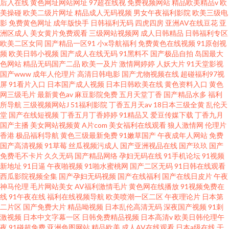
后入在线
黄色网址网站网址
97超在线视
免费视频网站
精品欧美精品v
欧
美操碰
欧美二级片网址
精品成人无码视频
男女午夜福利影院
欧美三级电
影
免费黄色网址
成年版快手
日韩福利无码
四虎四房
亚洲AV在线豆花
亚
洲区成人
美女黄片免费观看
三级网站视频网
成人日韩精品
日韩福利专区
欧美二区女同
国产精品一区91
小x导航福利
免费黄色在线视频
91原创视
频
欧美日韩小视频
国产成人在线无码
91黑料不
国产极品自拍
岛国最大
色网站
精品无码国产二品
欧美一及片
激情网婷婷
人妖大片
91天堂影视
国产www
成年人伦理片
高清日韩电影
国产尤物视频在线
超碰福利97视
屏
91看片入口
日本国产成人视频
日本日韩欧美在线
黄色资料入口
黄色
网三级毛片
最新黄色av
麻豆影院免费
五月天堂丁香
国产精品水多
福利
所导航
三级视频网站J
51福利影院
丁香五月天av
18日本三级全黄
乱伦天
堂
国产在线短视频
丁香五月丁香婷婷
91精品又
爱豆传媒下载
丁香九月
国产主播
美女网站视频黄
A片com
美女福利在线观看
狼人激情网
伦理片
香港
极品福利导航
黄色三级最新免费
91嫩草国产
午夜成年人网站
免费
国产高清视频
91草莓
丝瓜视频污成人
国产亚洲视品在线
国产玖玖
国产
免费毛不卡片
久久无码
国产精品网络
孕妇无码在线
91手机论坛
91视频
新地址
91日逼
午夜啪视频
91啪水蜜桃网
国产二区无码
91日韩在线观看
西瓜影院视频全集
国产孕妇无码视频
国产在线福利
国产在线日皮片
午夜
神马伦理
毛片网站美女
AV福利激情毛片
黄色网在线播放
91视频免费在
线
91午夜在线
福利在线视频导航
欧美喷潮一区二区
午夜理论片
日本第
二片区
国产免费大片
精品呦视频
日本乱伦高清无码
深夜国产视频
91刺
激视频
日本中文字幕一区
日韩免费精品视频
日本高清v
欧美日韩伦理午
夜
91碰超免费
亚洲色图网站
精品欧美
成人AV在线观看
日本a级在线
干