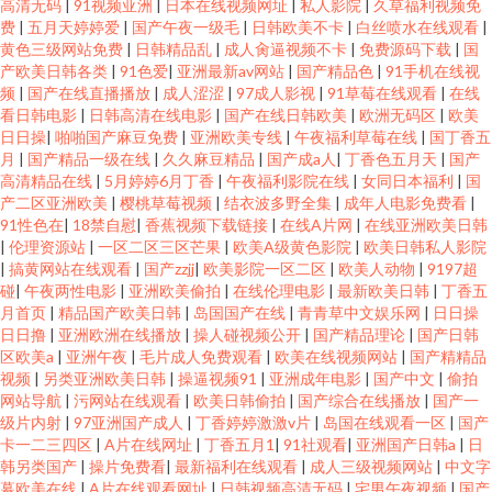
高清无码
|
91视频亚洲
|
日本在线视频网址
|
私人影院
|
久草福利视频免
费
|
五月天婷婷爱
|
国产午夜一级毛
|
日韩欧美不卡
|
白丝喷水在线观看
|
黄色三级网站免费
|
日韩精品乱
|
成人肏逼视频不卡
|
免费源码下载
|
国
产欧美日韩各类
|
91色爱
|
亚洲最新av网站
|
国产精品色
|
91手机在线视
频
|
国产在线直播播放
|
成人涩涩
|
97成人影视
|
91草莓在线观看
|
在线
看日韩电影
|
日韩高清在线电影
|
国产在线日韩欧美
|
欧洲无码区
|
欧美
日日操
|
啪啪国产麻豆免费
|
亚洲欧美专线
|
午夜福利草莓在线
|
国丁香五
月
|
国产精品一级在线
|
久久麻豆精品
|
国产成a人
|
丁香色五月天
|
国产
高清精品在线
|
5月婷婷6月丁香
|
午夜福利影院在线
|
女同日本福利
|
国
产二区亚洲欧美
|
樱桃草莓视频
|
结衣波多野全集
|
成年人电影免费看
|
91性色在
|
18禁自慰
|
香蕉视频下载链接
|
在线A片网
|
在线亚洲欧美日韩
|
伦理资源站
|
一区二区三区芒果
|
欧美A级黄色影院
|
欧美日韩私人影院
|
搞黄网站在线观看
|
国产zzjj
|
欧美影院一区二区
|
欧美人动物
|
9197超
碰
|
午夜两性电影
|
亚洲欧美偷拍
|
在线伦理电影
|
最新欧美日韩
|
丁香五
月首页
|
精品国产欧美日韩
|
岛国国产在线
|
青青草中文娱乐网
|
日日操
日日撸
|
亚洲欧洲在线播放
|
操人碰视频公开
|
国产精品理论
|
国产日韩
区欧美a
|
亚洲午夜
|
毛片成人免费观看
|
欧美在线视频网站
|
国产精精品
视频
|
另类亚洲欧美日韩
|
操逼视频91
|
亚洲成年电影
|
国产中文
|
偷拍
网站导航
|
污网站在线观看
|
欧美日韩偷拍
|
国产综合在线播放
|
国产一
级片内射
|
97亚洲国产成人
|
丁香婷婷激激v片
|
岛国在线观看一区
|
国产
卡一二三四区
|
A片在线网址
|
丁香五月1
|
91社观看
|
亚洲国产日韩a
|
日
韩另类国产
|
操片免费看
|
最新福利在线观看
|
成人三级视频网站
|
中文字
幕欧美在线
|
A片在线观看网址
|
日韩视频高清无码
|
宅男午夜视频
|
国产