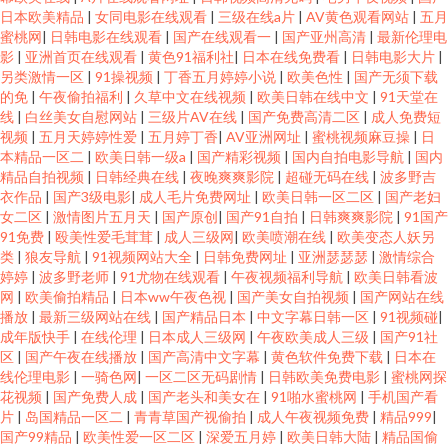
日本欧美精品
|
女同电影在线观看
|
三级在线a片
|
AV黄色观看网站
|
五月
蜜桃网
|
日韩电影在线观看
|
国产在线观看一
|
国产亚州高清
|
最新伦理电
影
|
亚洲首页在线观看
|
黄色91福利社
|
日本在线免费看
|
日韩电影大片
|
另类激情一区
|
91操视频
|
丁香五月婷婷小说
|
欧美色性
|
国产无须下载
的免
|
午夜偷拍福利
|
久草中文在线视频
|
欧美日韩在线中文
|
91天堂在
线
|
白丝美女自慰网站
|
三级片AV在线
|
国产免费高清二区
|
成人免费短
视频
|
五月天婷婷性爱
|
五月婷丁香
|
AV亚洲网址
|
蜜桃视频麻豆操
|
日
本精品一区二
|
欧美日韩一级a
|
国产精彩视频
|
国内自拍电影导航
|
国内
精品自拍视频
|
日韩经典在线
|
夜晚爽爽影院
|
超碰无码在线
|
波多野吉
衣作品
|
国产3级电影
|
成人毛片免费网址
|
欧美日韩一区二区
|
国产老妇
女二区
|
激情图片五月天
|
国产原创
|
国产91自拍
|
日韩爽爽影院
|
91国产
91免费
|
殴美性爱毛茸茸
|
成人三级网
|
欧美喷潮在线
|
欧美变态人妖另
类
|
狼友导航
|
91视频网站大全
|
日韩免费网址
|
亚洲瑟瑟瑟
|
激情综合
婷婷
|
波多野老师
|
91尤物在线观看
|
午夜视频福利导航
|
欧美日韩看波
网
|
欧美偷拍精品
|
日本ww午夜色视
|
国产美女自拍视频
|
国产网站在线
播放
|
最新三级网站在线
|
国产精品日本
|
中文字幕日韩一区
|
91视频碰
|
成年版快手
|
在线伦理
|
日本成人三级网
|
午夜欧美成人三级
|
国产91社
区
|
国产午夜在线播放
|
国产高清中文字幕
|
黄色软件免费下载
|
日本在
线伦理电影
|
一骑色网
|
一区二区无码剧情
|
日韩欧美免费电影
|
蜜桃网探
花视频
|
国产免费人成
|
国产老头和美女在
|
91啪水蜜桃网
|
手机国产看
片
|
岛国精品一区二
|
青青草国产视偷拍
|
成人午夜视频免费
|
精品999
|
国产99精品
|
欧美性爱一区二区
|
深爱五月婷
|
欧美日韩大陆
|
精品国偷