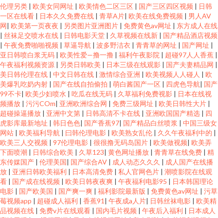
伦理另类
|
欧美女同网址
|
欧美情色二区三区
|
国产三区四区视频
|
日韩
一区在线看
|
日本久久免费在线
|
青草A片
|
欧美在线免费视频
|
男人AV
网
|
欧美第一页夜夜
|
另类图片亚洲图片
|
免费黄色av网址
|
东方成人在线
|
丝袜足交喷水在线
|
日韩电影天堂
|
久草视频在线新
|
国产精品酒店视频
|
午夜免费啪啪视频
|
草逼导航
|
波多野洁衣
|
青青草的网址
|
国产网址
|
亚日韩喷白浆无码
|
欧美性爱—撸一撸
|
福利午夜影院
|
超碰97人人香蕉
|
午夜福利视频资源
|
另类日韩欧美
|
日本三级在线观影
|
国产夫妻精品网
|
美日韩伦理在线
|
中文日韩在线
|
激情综合亚洲
|
欧美视频人人碰人
|
欧
美爆乳吃奶内射
|
国产在线自拍偷拍
|
萌白酱国产一区
|
四虎色导航
|
国产
99不卡
|
欧美少妇喷水
|
吃瓜在线无码
|
久草福利免费视影
|
日本在线视
频播放
|
污污COm
|
亚洲欧洲综合网
|
免费三级网址
|
欧美日韩性大片
|
超碰操逼播放
|
亚洲中文第
|
日韩高清不卡在线
|
亚洲欧国国产精选
|
四
虎影库最新地址
|
韩日色色
|
国产香蕉97
|
国产精品白丝喷浆
|
中国三级女
网站
|
欧美福利导航
|
曰韩伦理电影
|
欧美熟女乱伦
|
久久午夜福利中的
|
欧美三人交视频
|
97伦理电影
|
很很撸无码岛国片
|
欧美做视频
|
欧美弄
下面喷潮
|
日韩综合欧美
|
久草123
|
黄色网址播放
|
青青草在线免费
|
精
东传媒国产
|
伦理美国
|
国产综合AV
|
成人动态久久久
|
成人国产在线播
放
|
亚洲日韩欧美福利
|
日本高清免费
|
私人官网色片
|
潮喷影院在线观
看
|
国产成在线视频
|
欧美日韩夜夜爽
|
午夜福利电影95
|
日本韩国理论
电影
|
国产欧美国
|
国产爽一爽
|
福利影院最新版
|
免费黄色av网址
|
污草
莓视频app
|
超碰成人福利
|
香蕉91
|
午夜成a人片
|
日韩丝袜电影
|
欧美精
品视频在线
|
免费v片在线观看
|
国内毛片视频
|
午夜后入福利
|
日本成人