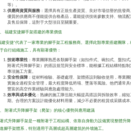
等）。
供應商資質與服務
：選擇具有正規生產資質、良好市場信譽的批發商
優質的供應商不僅能提供合格產品，還能提供技術參數支持、物流配
及售后保障，這對于大型項目至關重要。
、 福建安捷腳手架搭建的專業價值
福建安捷”代表了一家專業的腳手架工程服務商。選擇此類專業搭建團隊，
于自行組織施工，具有顯著優勢：
技術專業性
：專業團隊熟悉各類腳手架（如扣件式、碗扣式、盤扣式
附著式升降腳手架）的搭設規范與安全標準，能根據工程結構特點制
專項施工方案。
安全性保障
：從材料檢驗、基礎處理、架體搭設到驗收使用，專業團
實施全過程安全管理，最大程度降低坍塌、墜落等風險。他們通常具
豐富的高空作業經驗與應急處理能力。
效率與成本優化
：熟練的施工隊伍能大幅提高搭設與拆除效率，縮短
期。合理的方案設計能優化材料用量，減少不必要的租賃或采購成本
、 附著式升降腳手架（爬架）的核心優勢與應用建議
著式升降腳手架是一種附著于工程結構、依靠自身動力設備實現整體升降
進腳手架體系，特別適用于高層或超高層建筑的外墻施工。