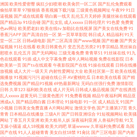
洲国
欧美性爱密臀
疯狂少妇喷潮
欧美肏屄一区二区
国产乱伦免费观看
偷拍草草草
97狠狠插
香蕉视频下载污版
三级黄色视频网址
午夜99
91日
逼视频
国产成在线观看
萌白酱一线天
乱伦五月天婷婷
美腿丝袜在线观看
国产精品3p
91综合碰
国产乱女乱
成人xxxxx
日韩伦理片
91色爱
免费黄
色av网址
欧美肥老妇
欧美在线tv
加勒比在线视屏
国产美女在线免费
91
香蕉污APP
国产高清自拍一区
第一页草草影院
韩日成人
精品福利
91天
堂一区二区
日韩a级电影
国产二区高清
国产www视频
国产粉嫩
国产男女
猛视频
91社在线看
欧美日韩黄色片
变态另态另类2
91李宗精品
黑丝袜自
慰喷水
乱伦五月
国产无码网站
三级无毒免费
青青草51
91丝袜在线
91九
色在线观看
91插
成人中文字幕免费
成年人网站视频
免费在线影院
日本
欧美第一页
国产ts在线观看
午夜影院国产在线
91操在线观看
日韩在线播
放视频
成人大片一级天天
内射性爱网址大全
欧美社区第一页
欧美在线视
频播放
91视频污污污
超碰在线公开
AV蜜桃吃瓜
日本欧美在线看
国产精
选免费视频
国产精品91视频
69热最新网址
无码白丝强行免费
激情影院
日韩
久草123
福利欧美在线
成人片无码
日韩成人极品视频
国产在线诱惑
乱人xxxxx
超黄无码
三级黄色图片
91免费看视频
精品午夜福利网
精品亚
洲成a人
国产精品萌白酱
日本理论
91操电影
91一区
成人精品无
91国产
小视频
日韩美女免费直播
A片网站网址
激情文学色
国产主播第37页
青久
青青
日本精品在线播放
三级A片
国产日韩亚洲综合
91短视频网站
欧美骚
网站
丁香五月天亚洲
欧美大粗吊人妖
深夜福利亚洲
人兽福利导航
91叉
叉操小骚逼
成人18视频
欧美大鸡吧
草逼wwww
久草福利免费试看
岛国
国产在线
91人人超碰青青
美女白丝18禁
91肏比
国产三区电影
国产内射