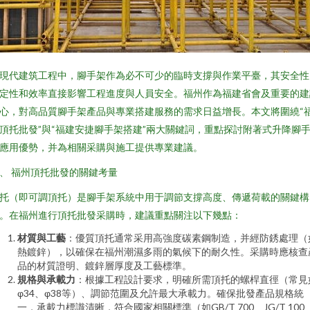
現代建筑工程中，腳手架作為必不可少的臨時支撐與作業平臺，其安全性
定性和效率直接影響工程進度與人員安全。福州作為福建省會及重要的建
心，對高品質腳手架產品與專業搭建服務的需求日益增長。本文將圍繞“
頂托批發”與“福建安捷腳手架搭建”兩大關鍵詞，重點探討附著式升降腳
應用優勢，并為相關采購與施工提供專業建議。
、 福州頂托批發的關鍵考量
托（即可調頂托）是腳手架系統中用于調節支撐高度、傳遞荷載的關鍵構
。在福州進行頂托批發采購時，建議重點關注以下幾點：
材質與工藝
：優質頂托通常采用高強度碳素鋼制造，并經防銹處理（
熱鍍鋅），以確保在福州潮濕多雨的氣候下的耐久性。采購時應核查
品的材質證明、鍍鋅層厚度及工藝標準。
規格與承載力
：根據工程設計要求，明確所需頂托的螺桿直徑（常見
φ34、φ38等）、調節范圍及允許最大承載力。確保批發產品規格統
一，承載力標識清晰，符合國家相關標準（如GB/T 700、JG/T 100