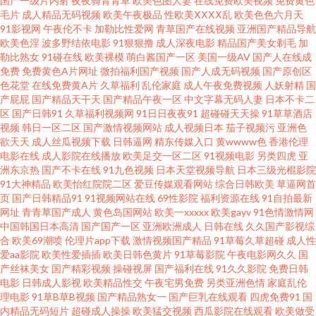
国产一级片内射
夜夜骑青青草
欧美色图人妻
在线免费欧美视频
免费黄色
毛片
成人精品无码视频
欧美午夜极品
性欧美ⅩⅩⅩⅩ乱
欧美色色六月天
大香蕉自慰 91网站按摩视频 成人日韩理论在线 黄色二级特片 欧美国产日韩
91影视网
午夜伦不卡
加勒比性爱网
青草国产在线视频
亚洲国产精品导航
欧美色淫
波多野结依电影
91狠狠撸
成人深夜电影
精品国产美女剃毛
加
勒比熟女
91碰在线
欧美裸模
萌白酱国产一区
美国一级AV
国产人在线成
婷婷色 天堂五月天丁香 91c仔一区 91入口在线观看 AV之家 国产线路123 蜜
免费
免费黄色A片网址
微拍福利国产视频
国产人成无码视频
国产原创区
色花堂
在线免费黄A片
久草福利
乱伦家庭
成人午夜免费视频
人妖射精
国
桃福利网 天堂成人五区 91Nc首页 91色啦自拍 东方AV最新 久久深夜福利影
产屁屁
国产精品天干天
国产精品午夜一区
中文字幕无码人妻
日本不卡二
区
国产日韩91
久草福利视频网
91日日夜夜91
超碰碰天天操
91草草酒店
视频
韩日一区二区
国产激情视频网站
成人视频日本
茄子视频污
亚洲色
院 三级网站 一本道资源站 91福利免费网页版 91在线视频免费公开 国产精品
欲天天
成人丝瓜视频下载
日韩逼网
精东传媒入口
黄wwww色
香港伦理
电影在线
成人影院在线播放
欧美足交一区二区
91视频电影
另类四虎
亚
熟妇 美日韩精品卡久久 婷婷色麻豆 69国产精品 91麻豆传媒国产大片 国产精
洲东京热
国产不卡在线
91九色视频
日本天堂视频导航
日本三级光棍影院
91大神精品
欧美怡红院院二区
爱豆传媒观看网站
综合日韩欧美
草逼网首
页
国产日韩精品91
91视频网站在线
69性影院
福利资源在线
91自拍最新
品草草草草 老湿机福利院 无码免费观看 91tv原创视频在线观看 av无码先锋
网址
青青草国产成人
黄色岛国网站
欧美一xxxxx
欧美gayv
91色情激情网
中国韩国日本高清
国产国产一区
亚洲欧洲成人
日韩在线
久久国产影视综
激情文学怡春院 欧美性爱一区在线播放 综合色网青青草 91婬视频APP 国产
合
欧美69潮喷
伦理片app下载
激情视频国产精品
91草莓久草超碰
成人性
爱aa影院
欧美性爱插插
欧美日韩色黄片
91草莓影院
午夜电影网久久
国
产丝袜美女
国产精彩视频
操碰视屏
国产福利在线
91久久影院
免费日韩
福利微拍一区 欧美男女性交 性生活免费观看视频 91情爱网址 www91插插插
电影
日韩成人影视
欧美精品性交
午夜宅男免费
另类亚洲色情
家庭乱伦
理电影
91草B草B视频
国产精品熟女一
国产巨乳在线观看
四虎免费91
国
九二午夜影院 日韩欧美性爱A片 91传媒色网站 91天堂网com 激情网站在线
内精品无码短片
超碰成人操操
欧美猛交视频
西瓜影院在线观看
欧美做受