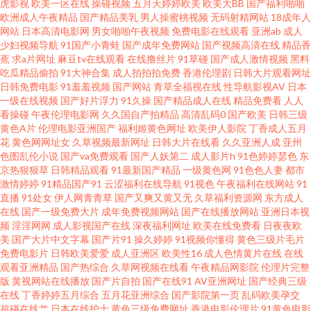
虎影视
欧美一区在线
操碰视频
五月天婷婷欧美
欧美大BB
国产福利啪啪
欧洲成人午夜精品
国产精品美乳
男人操蜜桃视频
无码射精网站
18成年人
视频在线观看 国产亚洲欧美在线 日韩伦理在线观看 最新91福利区 91在线视
网站
日本高清电影网
男女啪啪午夜视频
免费电影在线观看
亚洲ab
成人
少妇视频导航
91国产小青蛙
国产成年免费网站
国产视频高清在线
精品香
蕉
求a片网址
麻豆tv在线观看
在线撸丝片
91草碰
国产成人激情视频
黑料
频福利观看 91福利视频地址导航 操碰在线视频95av 久肏久久肏 午夜剧场成
吃瓜精品偷拍
91大神合集
成人拍拍拍免费
香港伦理剧
日韩大片观看网址
日韩免费电影
91羞羞视频
国产网站
青草全福视在线
性导航影视AV
日本
人免费A片 91香蕉视频www 黑丝美女被后入 日韩三级网址 91喷浆白丝 日韩
一级在线视频
国产好片浮力
91久操
国产精品成人在线
精品免费看
人人
看操碰
午夜伦理电影网
久久国自产拍精品
高清乱码0
国产欧美
日韩三级
黄色A片
伦理电影亚洲国产
福利姬黄色网址
欧美伊人影院
丁香成人五月
另类视屏 另类bdsm蜘蛛 女同另类专区久 超踫国产熟女 欧美人妖视频 亚洲福
花
黄色网网址女
久草视频最新网址
日韩大片在线看
久久亚洲人成
亚州
色图乱伦小说
国产va免费观看
国产人妖第二
成人影片h
91色婷婷瑟色
东
利一区色午夜 91视频你懂的老司机 国产suv精品97 男人的天堂日日夜夜 在线
京热狠狠草
日韩精品观看
91最新国产精品
一级黄色网
91色色人妻
都市
激情婷婷
91精品国产91
云涩福利在线导航
91视色
午夜福利在线网站
91
直播
91处女
伊人网青青草
国产又爽又黄又无
久草福利资源网
东方成人
观看小视频 99re网 激情六月天婷婷 日韩高清无码免费网址 91ncom最新福利
在线
国产一级免费大片
成年免费视频网站
国产在线播放网站
亚洲日本视
频
淫淫网网
成人影视国产在线
深夜福利网址
欧美在线免费看
日夜夜欧
91无毛 国产第33也 男人看片网站AV 在线一区二区 91足交网 欧美日韩一区
美
国产大片中文字幕
国产片91
操久婷婷
91视频你懂得
黄色三级片毛片
免费电影片
日韩欧美爱爱
成人亚洲区
欧美性16
成人色情黄片在线
在线
观看亚洲精品
国产热综合
久草网视频在线看
午夜精品网影院
伦理片完整
在线看黄专用网站 91网页官网页 国产黑丝在线观看 欧美男女性生活 中文网
版
黄视网站在线播放
国产片自拍
国产在线91
AV亚洲网址
国产经典三级
在线
丁香婷婷五月综合
五月花亚洲综合
国产影院第一页
乱码欧美孕交
91 91孕妇在线观看 亚洲男人的天堂www 91熟女中文免费 国产人妻精品在线
超碰在线艹
日本在线护士
黄色三级免费网址
香港电影伦理片
91黄色电影