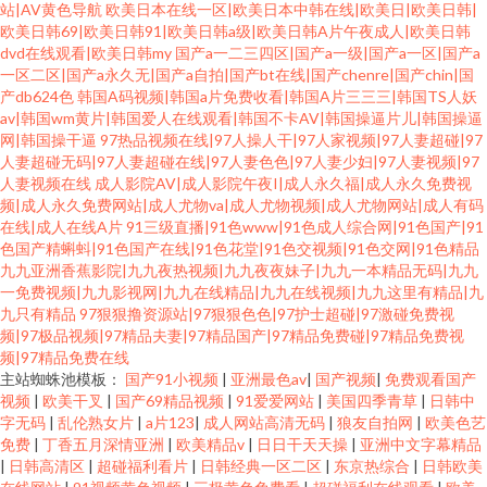
站|AV黄色导航
欧美日本在线一区|欧美日本中韩在线|欧美日|欧美日韩|
欧美日韩69|欧美日韩91|欧美日韩a级|欧美日韩A片午夜成人|欧美日韩
dvd在线观看|欧美日韩my
国产a一二三四区|国产a一级|国产a一区|国产a
一区二区|国产a永久无|国产a自拍|国产bt在线|国产chenre|国产chin|国
产db624色
韩国A码视频|韩国a片免费收看|韩国A片三三三|韩国TS人妖
av|韩国wm黄片|韩国爱人在线观看|韩国不卡AV|韩国操逼片儿|韩国操逼
网|韩国操干逼
97热品视频在线|97人操人干|97人家视频|97人妻超碰|97
人妻超碰无码|97人妻超碰在线|97人妻色色|97人妻少妇|97人妻视频|97
人妻视频在线
成人影院AV|成人影院午夜I|成人永久福|成人永久免费视
频|成人永久免费网站|成人尤物va|成人尤物视频|成人尤物网站|成人有码
在线|成人在线A片
91三级直播|91色www|91色成人综合网|91色国产|91
色国产精蝌蚪|91色国产在线|91色花堂|91色交视频|91色交网|91色精品
九九亚洲香蕉影院|九九夜热视频|九九夜夜妹子|九九一本精品无码|九九
一免费视频|九九影视网|九九在线精品|九九在线视频|九九这里有精品|九
九只有精品
97狠狠撸资源站|97狠狠色色|97护士超碰|97激碰免费视
频|97极品视频|97精品夫妻|97精品国产|97精品免费碰|97精品免费视
频|97精品免费在线
主站蜘蛛池模板：
国产91小视频
|
亚洲最色av
|
国产视频
|
免费观看国产
视频
|
欧美干叉
|
国产69精品视频
|
91爱爱网站
|
美国四季青草
|
日韩中
字无码
|
乱伦熟女片
|
a片123
|
成人网站高清无码
|
狼友自拍网
|
欧美色艺
免费
|
丁香五月深情亚洲
|
欧美精品v
|
日日干天天操
|
亚洲中文字幕精品
|
日韩高清区
|
超碰福利看片
|
日韩经典一区二区
|
东京热综合
|
日韩欧美