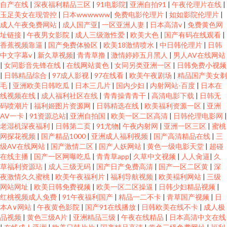
自产在线
|
深夜福利精品三区
|
91电影院
|
亚洲自拍91
|
午夜伦理片在线
|
玉足美女在现管控
|
日本wwwwww
|
免费电影伦理片
|
如如影院伦理片
|
成人午夜免费网站
|
成人国产亚
|
一区亚洲人妻
|
日本高清v
|
免费黄色网
址链接
|
午夜男女影院
|
成人三级激性爱
|
欧美大色
|
国产有码在线观看
|
香蕉视频靠逼
|
国产免费体验区
|
欧美18激情喷水
|
中日韩伦理片
|
日韩
中文字幕v
|
新久草视频
|
青青草撸
|
激情婷婷五月黑人
|
男人AV在线网站
|
女同影音先锋在线
|
在线网站黄色
|
女同另类亚洲一区
|
日韩免费小视频
|
日韩精品综合
|
97成人影视
|
97在线看
|
欧美午夜剧场
|
精品国产美女剃
毛
|
亚洲欧美日韩吃瓜
|
日本三几片
|
国内少妇
|
内射网站-百度
|
日本在
线视频在线
|
成人福利社区在线
|
青青操青青干
|
高清电影下载
|
日韩无
码喷潮片
|
福利姬图片资源网
|
日韩精选在线
|
欧美福利资源一区
|
亚洲
AV一卡
|
91资源总站
|
亚洲自拍国
|
欧美一区二区高清
|
日韩伦理电影网
|
老湿机深夜福利
|
日韩第二页
|
91尤物
|
午夜内射网
|
亚洲一区三区
|
蜜桃
网探花视频
|
国产精品1000
|
亚洲成人福利视频
|
国产高清精品在线
|
三
级AV在线网站
|
国产激情二区
|
国产人妖网站
|
黄色一级电影天堂
|
超碰
在线主播
|
国产一区网曝吃瓜
|
青青草app
|
久草中文视频
|
人人肏逼
|
久
草福利资源玷
|
成人三级无码
|
国产日产免费高清
|
国产一区二区黄
|
深
夜激情久久蜜桃
|
欧美午夜福利片
|
福利导航视频
|
欧美褔利网站
|
三级
网站网址
|
欧美日韩免费视频
|
欧美一区二区操逼
|
日韩少妇精品视频
|
红桃视频成人免费
|
91午夜福利国产
|
精品一二不卡
|
青草国产视频
|
日
本A∨网站
|
午夜黄色影院
|
国产91在线播放
|
日韩欧美在线不卡
|
成人极
品视频
|
黄色三级A片
|
亚洲精品三级
|
午夜在线精品
|
日本高清中文在线