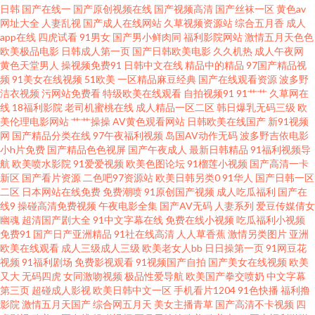
日韩
国产在线一
国产原创视频在线
国产视频高清
国产丝袜一区
黄色av
网址大全
人妻乱视
国产成人在线网站
久草视频资源站
综合五月香
成人
免费 欧美亚州另类 亚洲国产黄 91精品视频专区精品 成人片在线看 老牛av综
app在线
四虎试看
91男女
国产男小鲜肉同
福利影院网站
激情五月天色色
欧美极品电影
日韩成人第一页
国产日韩欧美电影
久久机热
成人午夜网
合资源站 深爱婷婷五月 91成人超碰刺激 丁香AV偷拍伦理电影 另类网址 色色
黄色天堂男人
操视频免费91
日韩中文在线
精品中的精品
97国产精品视
频
91美女在线视频
51欧美
一区精品麻豆经典
国产在线观看资源
波多野
洁衣视频
污网站免费看
特级欧美在线观看
自拍视频91
91艹艹
久草网在
网的五月天 91pron视频w 91人人操人人 欧美久久黄 五月情激情网 91豆花网
线
18福利影院
老司机蜜桃在线
成人精品一区二区
韩日爆乳无码三级
欧
美伦理电影网站
艹艹操操
AV黄色观看网站
日韩欧美在线国产
新91视频
页在线看 91一道本 狼友成人网站 天美91 91超碰人妻在线 91新视频 国产91h
网
国产精品分类在线
97午夜福利视频
岛国AV动作无码
波多野吉依电影
小h片免费
国产精品色色视屏
国产午夜成人
最新日韩精品
91福利视频导
航
欧美喷水影院
91爱爱视频
欧美色图论坛
91榴莲小视频
国产高清一卡
片在线看 欧美性爱一二区 亚洲狼人射区 91涩涩蜜桃 超碰人人性爱 欧美日韩
新区
国产看片资源
二色吧97资源站
欧美日韩另类0
91华人
国产日韩一区
二区
日本网站在线免费
免费潮喷
91原创国产视频
成人吃瓜福利
国产在
大陆成人 国产黄在线 男人天堂2015 午夜福利一区二区国产 91后入 大香蕉99
线9
操碰高清免费视频
午夜电影全集
国产AV无码
人妻系列
爱豆传媒倩女
幽魂
超清国产剧大全
91中文字幕在线
免费在线小视频
吃瓜福利小视频
免费91
国产日产亚洲精品
91社在线高清
人人草香蕉
激情另类图片
亚洲
热 久久午夜精品 色情在线观看 91TV性爱视频 91在观 国产自慰网站在线观看
欧美在线观看
成人三级成人三级
欧美老女人bb
日日操第一页
91网豆花
视频
91福利剧场
免费影视观看
91视频国产自拍
国产美女在线视频
欧美
欧美性愛一级Va 一本道av福利社 91美女片黄观看软件 成人综合网站狼人 男
又大
无码四虎
女同激吻视频
极品性爱导航
欧美国产拳交喷奶
中文字幕
第三页
超碰成人影视
欧美日韩中文一区
手机看片1204
91色快播
福利撸
影院
激情五月天国产
综合网五月天
美女主播青草
国产高清不卡视频
四
人的天堂性爱图 污影院啪啪啪麻豆 91青娱乐首页 四虎五区 91福利导 91在线