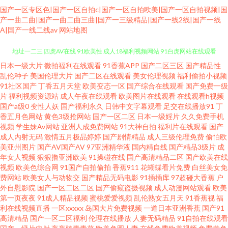
国产一区专区色|国产一区自拍c|国产一区自拍欧美|国产一区自拍视频|国
产一曲二曲|国产一曲二曲三曲|国产一三级精品|国产一线2线|国产一线
A|国产一线二线av
网站地图
日本一级大片
微拍福利在线观看
91香蕉APP
国产二区三区
国产精品性
国产99在线精品 91人妻资源 91电影五月天网 黄色人人人妻 日本啊V网 草草
乱伦种子
美国伦理大片
国产二区在线观看
美女伦理视频
福利偷拍小视频
91社区国产
丁香五月天堂
欧美变态一区
国产综合在线观看
国产免费一级
地址一二三 四虎AV在线 91欧美性 成人18福利视频网站 91白虎网站在线观看
片
福利视频资源站
成人午夜在线观看
欧美图片在线观看
在线观看h视频
国产a级0
变性人妖
国产福利永久
日韩中文字幕观看
足交在线播放91
丁
香五月色网站
黄色3级抢网站
国产一区二区
日本一级婬片
久久免费手机
欧美Sm变态在线视频 91污秽版 深夜在线91 大香蕉h 亚洲拍拍拍 国产95视频
视频
学生妹Av网站
亚洲人成免费网站
91大神自拍
福利片在线观看
国产
成人内射无码
激情五月极品婷婷
国产剧情精品
成人三级伦理免费
偷怕欧
影音先锋久久资源 欧美性爱一区在线播放 日韩先锋影音AV 老湿影院激情影
美亚州图片
国产AV国产AV
97亚洲精华液
国内精自线
国产精品3级片
成
年女人视频
狠狠撸亚洲欧美
91操碰在线
国产高清精品二区
国产欧美在线
视频
欧美色综合网
91国产自拍偷拍
香蕉911
花蝴蝶看片免费
白丝美女免
院 91色片 日本中文字幕大久久 丁香五月欲 一级大片久 国产36页 91ncom一
费网站
欧美女人与动物交
国产精品无码电影
91插插库
97超碰大香蕉
户
外自慰影院
国产一区二区二区
国产偷窥盗摄视频
成人动漫网站观看
欧美
起操 激情开心网五月天 91肛交 久久麻豆福利线上 不卡人Av 先锋影音美女 国
第一页夜夜
91成人精品视频
蜜桃爱爱视频
乱伦熟女五月天
91香蕉视
福
利在线视频直播
一区xxxxx
岛国大片免费视频
一道日本亚洲香蕉
国产91
高清精品
国产一区二区福利
伦理在线播放
人妻无码精品
91自拍在线观看
产成人精品三区 91超碰在线内射 激情宗合色网 91高清日韩 欧美精品网页 91