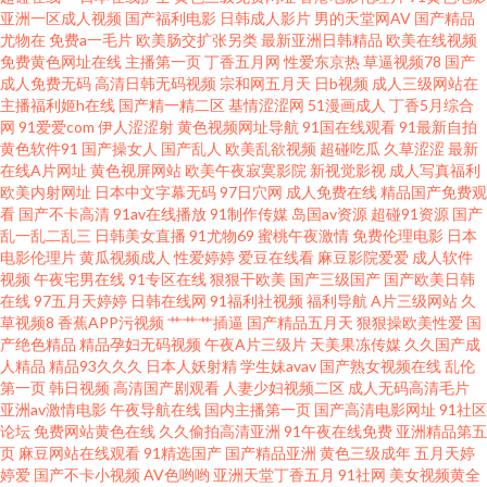
亚洲一区成人视频
国产福利电影
日韩成人影片
男的天堂网AV
国产精品
尤物在
免费a一毛片
欧美肠交扩张另类
最新亚洲日韩精品
欧美在线视频
青青草影院福利专区 在线草a 91香蕉碰 国产精品久久人 欧美两性性交 91工
免费黄色网址在线
主播第一页
丁香五月网
性爱东京热
草逼视频78
国产
成人免费无码
高清日韩无码视频
宗和网五月天
日b视频
成人三级网站在
厂在线视频 超碰ad 久久精品一级毛 五月天性爱导航 91精东传媒网站 不卡人
主播福利姬h在线
国产精一精二区
基情涩涩网
51漫画成人
丁香5月综合
网
91爱爱com
伊人涩涩射
黄色视频网址导航
91国在线观看
91最新自拍
黄色软件91
国产操女人
国产乱人
欧美乱欲视频
超碰吃瓜
久草涩涩
最新
Av 九草资源 四虎AV电影 91激情电影在线观看 成人福利午夜无码 日韩无码第
在线A片网址
黄色视屏网站
欧美午夜寂寞影院
新视觉影视
成人写真福利
欧美内射网址
日本中文字幕无码
97日穴网
成人免费在线
精品国产免费观
6页 91黑丝在线 大香蕉伊人网11 九一精品网站 中文字暮人妻一区二区 92自
看
国产不卡高清
91av在线播放
91制作传媒
岛国av资源
超碰91资源
国产
乱一乱二乱三
日韩美女直播
91尤物69
蜜桃午夜激情
免费伦理电影
日本
电影伦理片
黄瓜视频成人
性爱婷婷
爱豆在线看
麻豆影院爱爱
成人软件
啪 九色极品porn 少妇一卡 91精品豆花 狠狠操最新地址 四虎影院麻豆 91乱子
视频
午夜宅男在线
91专区在线
狠狠干欧美
国产三级国产
国产欧美日韩
在线
97五月天婷婷
日韩在线网
91福利社视频
福利导航
A片三级网站
久
伦国产精 东京热在线网址蜜桃 婷婷在线亚洲国产视频 91老司机福利社 福利
草视频8
香蕉APP污视频
艹艹艹插逼
国产精品五月天
狠狠操欧美性爱
国
产绝色精品
精品孕妇无码视频
午夜A片三级片
天美果冻传媒
久久国产成
人精品
精品93久久久
日本人妖射精
学生妹avav
国产熟女视频在线
乱伦
视频偷拍网 日韩伦理片 91福利社红杏 肏逼社区 爱爱打泡影院 久久欧美毛 微
第一页
韩日视频
高清国产剧观看
人妻少妇视频二区
成人无码高清毛片
亚洲av激情电影
午夜导航在线
国内主播第一页
国产高清电影网址
91社区
拍福利92 91免费看在线 抖阴在线免费看 欧美久草网 伊人砖区 99热最新网址
论坛
免费网站黄色在线
久久偷拍高清亚洲
91午夜在线免费
亚洲精品第五
页
麻豆网站在线观看
91精选国产
国产精品亚洲
黄色三级成年
五月天婷
婷爱
国产不卡小视频
AV色哟哟
亚洲天堂丁香五月
91社网
美女视频黄全
美女电影 性欧俄肥婆性 91视频影院 国产情色在线一区二区 日韩福利网 91夫