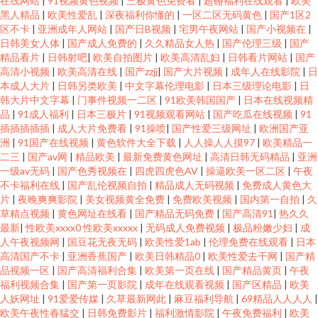
在线网站
|
91视频黄色视频
|
三极黄色免费看
|
超碰福利在线观看
|
欧美
黑人精品
|
欧美性爱乱
|
深夜福利你懂的
|
一区二区无码黄色
|
国产1区2
区不卡
|
亚洲成年人网站
|
国产日B视频
|
宅男午夜网站
|
国产小视频在
|
日韩美女人体
|
国产成人免费的
|
久久精品女人热
|
国产伦理三级
|
国产
精品看片
|
日韩射吧
|
欧美自拍图片
|
欧美高清乱妇
|
日韩看片网站
|
国产
高清小视频
|
欧美高清在线
|
国产zzjj
|
国产大片视频
|
成年人在线影院
|
日
本成人大片
|
日韩另类欧美
|
中文字幕伦理电影
|
日本三级理论电影
|
日
韩大片中文字幕
|
门事件视频一二区
|
91欧美韩国国产
|
日本在线视频精
品
|
91成人福利
|
日本三极片
|
91视频观看网站
|
国产吃瓜在线视频
|
91
插插插插插
|
成人大片免费看
|
91操喷
|
国产性爱三级网址
|
欧洲国产亚
洲
|
91国产在线视频
|
黄色软件大全下载
|
人人操人人摸97
|
欧美精品一
二三
|
国产av网
|
精品欧美
|
最新免费黄色网址
|
高清日韩无码精品
|
亚洲
一级av无码
|
国产色秀视频在
|
四虎四虎色AV
|
操逼欧美一区二区
|
午夜
不卡福利在线
|
国产乱伦视频自拍
|
精品成人无码视频
|
免费成人黄色大
片
|
夜晚爽爽影院
|
美女视频黄全免费
|
免费欧美视频
|
国内第一自拍
|
久
草精点视频
|
黄色网址在线看
|
国产精品无码免费
|
国产高清91
|
热久久
最新
|
性欧美xxxx0 性欧美xxxxx
|
无码成人免费视频
|
极品粉嫩少妇
|
成
人午夜视频网
|
国豆花无夜无码
|
欧美性爱1ab
|
伦理免费在线观看
|
日本
高清国产不卡
|
亚洲香蕉国产
|
欧美日韩精品0
|
欧美性爱去干网
|
国产精
品视频一区
|
国产高清福利合集
|
欧美第一页在线
|
国产精品黄页
|
午夜
福利视频合集
|
国产第一页影院
|
成年在线观看视频
|
国产区精品
|
欧美
人妖网址
|
91爱爱传媒
|
久草最新网此
|
麻豆福利导航
|
69精品人人人人
|
欧美午夜性春猛交
|
日韩免费影片
|
福利激情影院
|
午夜免费福利
|
欧美