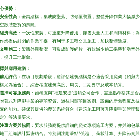
心優勢：
安全性高
：全鋼結構，集成防墜落、防傾覆裝置，整體升降作業大幅減少
空散裝散拆的風險。
經濟高效
：一次性安裝，可重復升降使用，節省大量人工和周轉材料；為
作業提供封閉的作業平臺，有利于多工種交叉施工，加快整體進度。
文明施工
：架體外觀整潔，可集成防護網片，有效減少施工揚塵和噪音外
，提升工地形象。
擇與應用建議：
前期評估
：在項目規劃階段，應評估建筑結構是否適合采用爬架（如剪力
構尤為適合）。綜合考慮建筑高度、周長、工期要求及成本預算。
選擇可靠服務商
：如考慮與“福建安捷”這類公司合作，需重點考察其是否
附著式升降腳手架的專項資質、過往同類項目案例、設備的新舊程度及技
隊的能力。確保其提供的爬架系統符合《建筑施工附著升降腳手架管理暫
定》等法規要求。
注重方案與協同
：要求服務商提供詳細的爬架專項施工方案，并與總包單
施工組織設計緊密結合。特別關注附著點的設計、荷載計算、升降節奏與