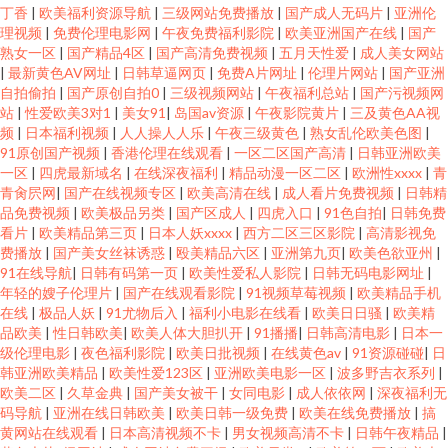
丁香
|
欧美福利资源导航
|
三级网站免费播放
|
国产成人无码片
|
亚洲伦
理视频
|
免费伦理电影网
|
午夜免费福利影院
|
欧美亚洲国产在线
|
国产
熟女一区
|
国产精品4区
|
国产高清免费视频
|
五月天性爱
|
成人美女网站
|
最新黄色AV网址
|
日韩草逼网页
|
免费A片网址
|
伦理片网站
|
国产亚洲
自拍偷拍
|
国产原创自拍0
|
三级视频网站
|
午夜福利总站
|
国产污视频网
站
|
性爱欧美3对1
|
美女91
|
岛国av资源
|
午夜影院黄片
|
三及黄色AA视
频
|
日本福利视频
|
人人操人人乐
|
午夜三级黄色
|
熟女乱伦欧美色图
|
91原创国产视频
|
香港伦理在线观看
|
一区二区国产高清
|
日韩亚洲欧美
一区
|
四虎最新域名
|
在线深夜福利
|
精品动漫一区二区
|
欧洲性xxxx
|
青
青肏屄网
|
国产在线视频专区
|
欧美高清在线
|
成人看片免费视频
|
日韩精
品免费视频
|
欧美极品另类
|
国产区成人
|
四虎入口
|
91色自拍
|
日韩免费
看片
|
欧美精品第三页
|
日本人妖xxxx
|
西方二区三区影院
|
高清影视免
费播放
|
国产美女丝袜诱惑
|
殴美精品六区
|
亚洲第九页
|
欧美色欲亚州
|
91在线导航
|
日韩有码第一页
|
欧美性爱私人影院
|
日韩无码电影网址
|
年轻的嫂子伦理片
|
国产在线观看影院
|
91视频草莓视频
|
欧美精品手机
在线
|
极品人妖
|
91尤物后入
|
福利小电影在线看
|
欧美日日骚
|
欧美精
品欧美
|
性日韩欧美
|
欧美人体大胆扒开
|
91播播
|
日韩高清电影
|
日本一
级伦理电影
|
夜色福利影院
|
欧美日批视频
|
在线黄色av
|
91资源碰碰
|
日
韩亚洲欧美精品
|
欧美性爱123区
|
亚洲欧美电影一区
|
波多野吉衣系列
|
欧美二区
|
久草金典
|
国产美女被干
|
女同电影
|
成人依依网
|
深夜福利无
码导航
|
亚洲在线日韩欧美
|
欧美日韩一级免费
|
欧美在线免费播放
|
搞
黄网站在线观看
|
日本高清视频不卡
|
男女视频高清不卡
|
日韩午夜精品
|