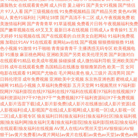
露脸熟女
在线观看黄色网
成人抖音
爰上碰91
国产美女91视频
国产情侣
片
97人人看
国产三级视频在线
91免费视频精品
国产精品另类
黄色AV网
站人
黄色91福利社
污网址18禁
国产高清不卡二区
成人午夜视频免费
欧
美激情福利网
国产青青青草
91草逼视频
免费看片日韩
午夜视频福利免费
国产嫩草视频在线
69叉叉叉
最新日本在线视频
日韩成人a
青青操91
五月
天婷婷
91短视频在线
国产在线观看的
白丝美女自慰网站
91福利免费视
频
加勒比91AV
91在线观看
黄网站av在线
国产视频
狠狠擼狠狠擼
91桃
色小视频
91激情
91干啪啪
青青操青青干
主播诱惑无码专区
欧美视频电
影
91播放
麻豆桃色网站
亚洲欧美国产另类
欧美伦理另类
国产刺激对白
在线观看91精品
欧美成年视频
操碰操揉
成人微拍福利导航
亚洲欧美国产
日韩
成年在线观看免费
岛国精品在线播放
狠狠撸第四色
欧美一页
女同
电影在线观看
91网国产尤物在
毛片网站黄色
狼人三级片
高清男同
国产
日韩伦理淫
成年免费视频
亚洲欧美中文视频
东京热亚洲色图
蜜桃成人超
碰网
91精品小视频
久草福利免费视影
五月天堂网
91视频黑丝
97福利影
院网|97福利影院在线|97福利在线|97福利在线观看|97福利在线视频|97
福利资源站|97干97色|97干艹免费视频|97干福利资源站|97干免费视频
成人影片迅雷下载|成人影片影免费|成人影片在线播放|成人影片资源|成
人影视福利|成人影视国产在线|成人影视网|成人影视一区|成人影视一区
二区|成人影视专区
狼友福利日韩|狼友福利社|狼友福利社区|狼友福利视
频|狼友福利网|狼友福利无毒|狼友福利影院|狼友福利影院桃花|狼友福利
在线观看|狼友福利在线视频
AV黑人在线|AV黑丝天堂|AV狠狠操|AV狠
狠干|av黄片免费看|Av黄片网站|av黄片在线看|av黄色av天堂|av黄色av网