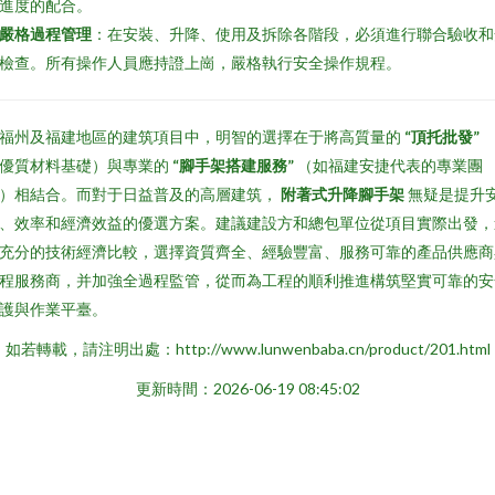
進度的配合。
嚴格過程管理
：在安裝、升降、使用及拆除各階段，必須進行聯合驗收和
檢查。所有操作人員應持證上崗，嚴格執行安全操作規程。
福州及福建地區的建筑項目中，明智的選擇在于將高質量的
“頂托批發”
優質材料基礎）與專業的
“腳手架搭建服務”
（如福建安捷代表的專業團
）相結合。而對于日益普及的高層建筑，
附著式升降腳手架
無疑是提升
、效率和經濟效益的優選方案。建議建設方和總包單位從項目實際出發，
充分的技術經濟比較，選擇資質齊全、經驗豐富、服務可靠的產品供應商
程服務商，并加強全過程監管，從而為工程的順利推進構筑堅實可靠的安
護與作業平臺。
如若轉載，請注明出處：http://www.lunwenbaba.cn/product/201.html
更新時間：2026-06-19 08:45:02