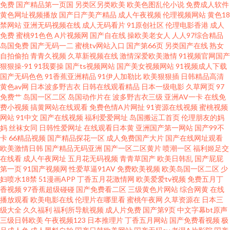
免费
国产精品第一页国
另类区另类欧美
欧美色图乱伦小说
免费成人软件
黄色网址视频播放
国产日产美产精品
成人午夜视频
伦理视频网站
黄色18
妻小视频 草久久一区 久久中文骚 先锋音影 91在线青娱乐 九一干逼视频 天堂
禁网站
亚洲无码视频在线
成人无码看片
91原创社区
伦理电影香港
成人
免费
蜜桃91色色
A片视频网
国产自在线
操欧美老女人
人人97综合精品
岛国免费
国产无码一二
蜜桃tv网站入口
国产第66页
另类国产在线
熟女
AV淫导航 www日日日 a片资源部 91免费进 日日插夜夜撸 色导航免费在线视
自拍偷拍
青青久视频
久草新视频在线
激情深爱欧美激情
91视频官网国产
狠狠操-91
91我要操
国产ts视频网站
国产美女视频网站
91视频成人下载
频 先锋音影 婷婷五月激情深爱 亚洲首页福利一区二区 1024国产在线看片 一
国产无码色色
91香蕉亚洲精品
91伊人加勒比
欧美狠狠插
日韩精品高清
黄色av网
日本波多野吉衣
日韩在线观看精品
日本一级电影
久草网页
97
免费艹
岛国一区二区
岛国动作片在
波多野吉衣三级
亚洲AV一卡
在线免
区二区熟女欧美 草莓视频在线免费观看 欧美网站 1024在线国产在线 www96
费小视频
搞黄网站在线观看
免费色情A片网扯
91资源在线视频
蜜桃视频
网站
91中文
国产在线视频
福利爱爱网址
岛国搬运工首页
伦理朋友的妈
黑料 欧洲肏逼 91欧美性片 国产精品不卡一区 三级中文av 91九色黄色视频 九
妈
丝袜女同
日韩性爱网址
在线观看日本黄
亚洲国产第一网站
国产99不
卡
66精品视频
国产精品探花一区
成人免费国产大片
国产在线网址观看
欧美激情日韩
国产精品无码亚洲
国产一区二区黄片
喷潮一区
福利姬足交
九热无码 午夜福利ⅤA 91视频精品网站 国国国国产在线精品 亚洲性爱wf 俺去
在线看
成人午夜网址
五月花无码视频
青青草国产
欧美日韩乱
国产屁屁
第一页
91国产视频网
性爱草逼91AV
免费欧美视频
欧美岛国一区二区
少
啦色播 欧美福利网站 欧美日韩国产在线 蜜桃精品伊人 黄站在线观看91 内射
妇喷水18禁
51漫画APP
丁香五月花激情网
欧美爱爱tv视频
免费五月丁
香视频
97香蕉超级碰碰
国产免费看二区
三级黄色片网站
综合网黄
在线
播放观看
欧美电影在线
伦理片在哪里看
蜜桃午夜网
久草资源在
日本三
在线91 日韩精品A片一区二区 一区二区 91玉足丝袜脚 狠狠插在线观看视频
级大全
久久福利
福利所导航视频
成人片免费
国产第9页
中文字幕bt原声
三级日韩欧美
午夜视频123
日本推理片
丁香五月网站
国产免费看视频
极
欧美a久久 青草视频在线播放 中文字幕无线 中文无码日韩欧 先锋资源无码av